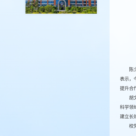
陈
表示，
提升合
胡
科学领
建立长
校