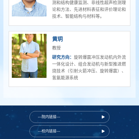
测和结构健康监测、非线性超声检测理
论和方法、先进材料表征和评价理论和
技术、智能结构与材料等。
黄玥
教授
研究方向：
旋转爆震冲压发动机内外流
一体化设计、组合发动机与新型推进燃
烧技术（引射火箭冲压、旋转爆震）、
氢氨能源系统
---院内链接---
---校内链接---