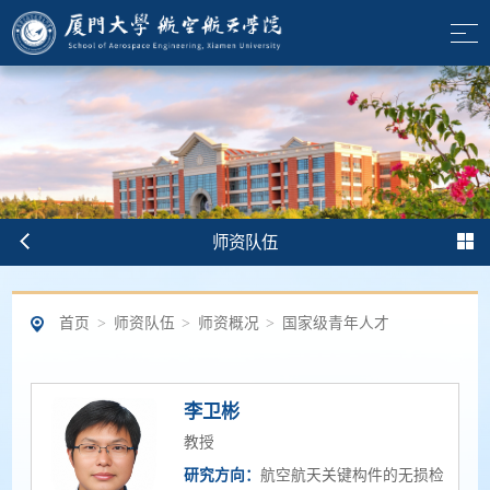
师资队伍
首页
>
师资队伍
>
师资概况
>
国家级青年人才
李卫彬
教授
研究方向：
航空航天关键构件的无损检