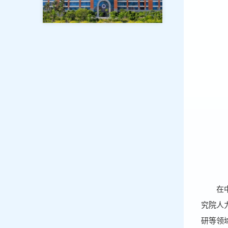
在
究院人
研等领