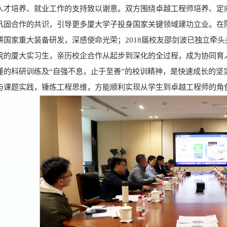
人才培养、就业工作的支持致以谢意。双方围绕卓越工程师培养、定
巩固合作的共识，引导更多厦大学子投身国家关键领域建功立业。在院
耕国家重大装备研发，深感使命光荣；2018届校友邵剑波已独立牵
院的厦大实习生，亲历校企合作从起步到深化的全过程，成为协同育
谨的科研训练及“自强不息，止于至善”的校训精神，是快速成长的坚
与课题实践，锤炼工程思维，方能顺利实现从学生到卓越工程师的角