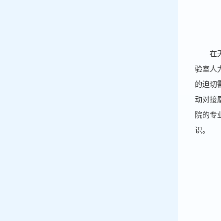
在
验室人
的迫切
动对接
院的专
识。