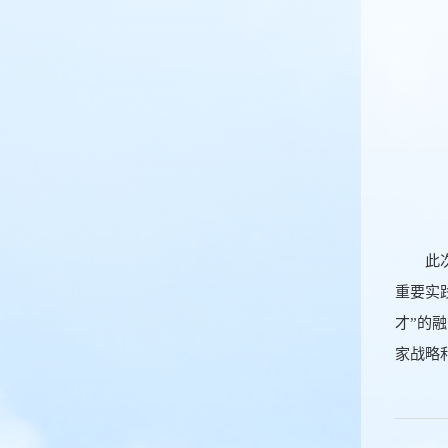
此
重要实
才”的
家战略