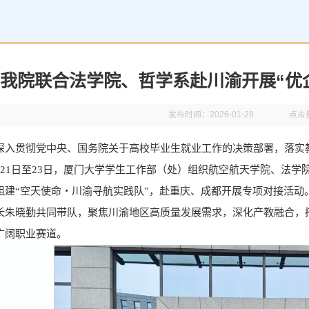
我院联合法学院、哲学系赴川渝开展“优
发布时间：2026-01-28
点击
深入贯彻党中央、国务院关于高校毕业生就业工作的决策部署，落实教
月21日至23日，厦门大学学生工作部（处）组织航空航天学院、法学
组建“空天使命・川渝寻航实践队”，赴重庆、成都开展专项对接活动
长朱晓勤共同带队，聚焦川渝地区高质量发展需求，深化产教融合，
广阔职业赛道。