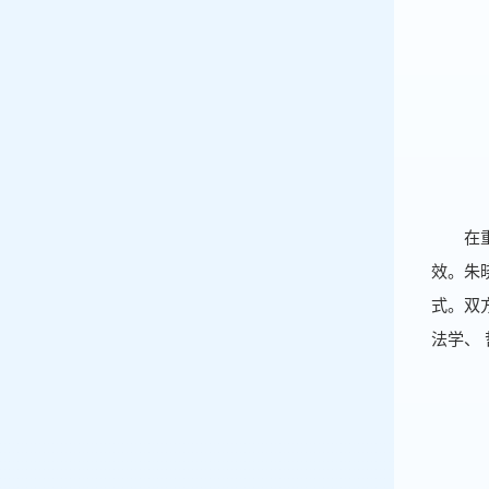
在
效。朱
式。双
法学、