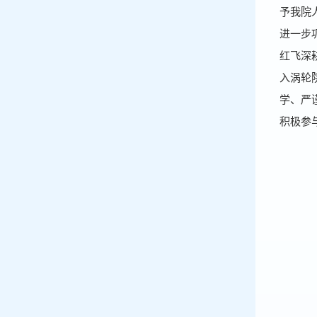
予我院
进一步
红飞深
入涡轮
学、严
积极参